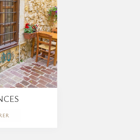
NCES
RER